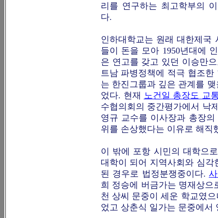
리를 연구하는 최고학부의 
다.
인하대학교는 원래 대한제국 
들이 돈을 모아 1950년대에
은 연고를 갖고 있던 이승만으
트남 파병정책에 적극 협조한
는 한진그룹과 깊은 관계를 맺
었다. 현재
노건일 총장도 교통
수협의회의 중간평가에서 낙제
영규 교수를 이사장과 총장의
위를 손상했다는 이유로 해직
이 밖에 포항 시민의 대학으
대학이 되어 지역사회와 심각
된 경우로 법정분쟁중이다.
사
희 정승에 버금가는 명재상으로
천 상씨 문중이 세운 학교였으
었고 상춘식 일가는 문중에서