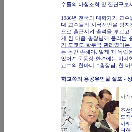
수들의 아침조회 및 집단구보
1986년 전국의 대학가가 교
대 교수들의 시국선언을 방지하
으로 출근시켜 출석을 부르고 
게 한 다음 총장님께 올리는 
기 도쿄도 학무국 관리였다는 
는 놈만 손해야. 일제 때 독
있어?
” 운동장 한켠에는 지각
교수의 한마디. “총장님, 한 바
학교쪽의 용공유인물 살포 - 
사진
조선
도적
사례
연한