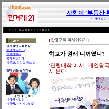
사학이 '부동산 
=> 간단 요약
,
한홍구의 역사이야기
[
]
엽기적인 교육현장
학교가 니꺼야
?
학교가 원래 니꺼였니?
친인척회사
엽기 덕성여대
상문고
,
화장실 청소 교수
‘민립대학’에서 ‘개인왕
시 본다
빨대 꽂은 똥파리들
나경원 사업장
박원국
,
판검사 기생충