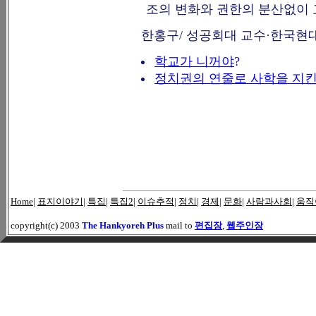
조의 변화와 권한의 분산없이 
한홍구/ 성공회대 교수·한국현
학교가 니꺼야
?
정치권의 연줄로 사학을 지
Home
|
표지이야기
|
특집
|
특집2
|
이슈추적
|
정치
|
경제
|
문화
|
사람과사회
|
움직
copyright(c) 2003
The Hankyoreh Plus
mail to
편집장
,
웹주인장