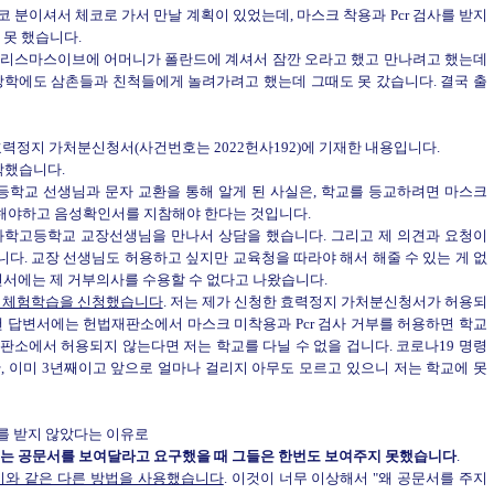
 체코 분이셔서 체코로 가서 만날 계획이 있었는데, 마스크 착용과 Pcr 검사를 받지
 못 했습니다.
과 크리스마스이브에 어머니가 폴란드에 계셔서 잠깐 오라고 했고 만나려고 했는데
방학에도 삼촌들과 친척들에게 놀려가려고 했는데 그때도 못 갔습니다. 결국 출
한 효력정지 가처분신청서(사건번호는 2022헌사192)에 기재한 내용입니다.
학했습니다.
고등학교 선생님과 문자 교환을 통해 알게 된 사실은, 학교를 등교하려면 마스크
해야하고 음성확인서를 지참해야 한다는 것입니다.
해양과학고등학교 교장선생님을 만나서 상담을 했습니다. 그리고 제 의견과 요청이
다. 교장 선생님도 허용하고 싶지만 교육청을 따라야 해서 해줄 수 있는 게 없
변서에는 제 거부의사를 수용할 수 없다고 나왔습니다.
교외체험학습을 신청했습니다
. 저는 제가 신청한 효력정지 가처분신청서가 허용되
낸 답변서에는 헌법재판소에서 마스크 미착용과 Pcr 검사 거부를 허용하면 학교
판소에서 허용되지 않는다면 저는 학교를 다닐 수 없을 겁니다. 코로나19 명령
, 이미 3년째이고 앞으로 얼마나 걸리지 아무도 모르고 있으니 저는 학교에 못
검사를 받지 않았다는 이유로
되는 공문서를 보여달라고 요구했을 때 그들은 한번도 보여주지 못했습니다
.
기와 같은 다른 방법을 사용했습니다
. 이것이 너무 이상해서 "왜 공문서를 주지