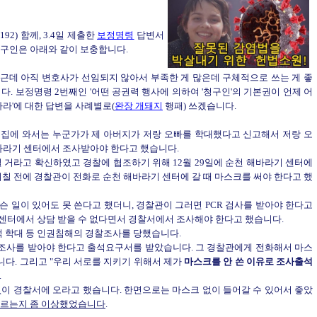
2) 함께, 3.4일 제출한
보정명령
답변서
하여 청구인은 아래와 같이 보충합니다.
근데 아직 변호사가 선임되지 않아서 부족한 게 많은데 구체적으로 쓰는 게 좋
다. 보정명령 2번째인 '어떤 공권력 행사에 의하여 '청구인'의 기본권이 언제 어
라'에 대한 답변을 사례별로(
완장 개돼지
행패) 쓰겠습니다.
이 저희집에 와서는 누군가가 제 아버지가 저랑 오빠를 학대했다고 신고해서 저랑 오
라기 센터에서 조사받아야 한다고 했습니다.
 거라고 확신하였고 경찰에 협조하기 위해 12월 29일에 순천 해바라기 센터에
며칠 전에 경찰관이 전화로 순천 해바라기 센터에 갈 때 마스크를 써야 한다고 했
 일이 있어도 못 쓴다고 했더니, 경찰관이 그러면 PCR 검사를 받아야 한다고
센터에서 상담 받을 수 없다면서 경찰서에서 조사해야 한다고 했습니다.
신적 학대 등 인권침해의 경찰조사를 당했습니다.
서에서 조사를 받아야 한다고 출석요구서를 받았습니다. 그 경찰관에게 전화해서 마스
다. 그리고 "우리 서로를 지키기 위해서 제가
마스크를 안 쓴 이유로 조사출석
.
없이 경찰서에 오라고 했습니다. 한면으로는 마스크 없이 들어갈 수 있어서 좋았
 따르는지 좀 이상했었습니다
.