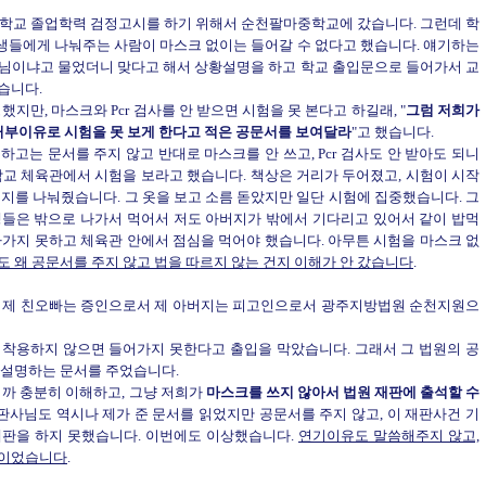
오빠는 중학교 졸업학력 검정고시를 하기 위해서 순천팔마중학교에 갔습니다. 그런데 학
생들에게 나눠주는 사람이 마스크 없이는 들어갈 수 없다고 했습니다. 얘기하는
생님이냐고 물었더니 맞다고 해서 상황설명을 하고 학교 출입문으로 들어가서 교
습니다.
했지만, 마스크와 Pcr 검사를 안 받으면 시험을 못 본다고 하길래, "
그럼 저희가
 거부이유로 시험을 못 보게 한다고 적은 공문서를 보여달라
"고 했습니다.
고는 문서를 주지 않고 반대로 마스크를 안 쓰고, Pcr 검사도 안 받아도 되니
학교 체육관에서 시험을 보라고 했습니다. 책상은 거리가 두어졌고, 시험이 시작
지를 나눠줬습니다. 그 옷을 보고 소름 돋았지만 일단 시험에 집중했습니다. 그
생들은 밖으로 나가서 먹어서 저도 아버지가 밖에서 기다리고 있어서 같이 밥먹
나가지 못하고 체육관 안에서 점심을 먹어야 했습니다. 아무튼 시험을 마스크 없
 왜 공문서를 주지 않고 법을 따르지 않는 건지 이해가 안 갔습니다
.
인으로서 제 친오빠는 증인으로서 제 아버지는 피고인으로서 광주지방법원 순천지원으
 착용하지 않으면 들어가지 못한다고 출입을 막았습니다. 그래서 그 법원의 공
 설명하는 문서를 주었습니다.
까 충분히 이해하고, 그냥 저희가
마스크를 쓰지 않아서 법원 재판에 출석할 수
 판사님도 역시나 제가 준 문서를 읽었지만 공문서를 주지 않고, 이 재판사건 기
재판을 하지 못했습니다. 이번에도 이상했습니다.
연기이유도 말씀해주지 않고,
문이었습니다
.