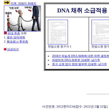
지옥, 개돼지 유배지
DNA 채취 소급적용
유대 추종
과학
1.
좆된 양자역학
2.
뻥코로나 후유증
헌법소원 청구서 1
헌법소원 청구
석궁의거
2018년 뒤늦게 DNA 채취에 대한 위헌 결정
위법하게 DNA 채취한 강세현, 남기주
청구 소명 없이 영장 발부한 강세현, 남기주
사건번호: 2022헌마234(접수: 2022년 2월 22일)