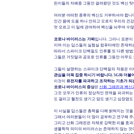
린이들의 자폐증 그동안 걸려왔던 것도 백신 탓
여러분 어떠한 종류의 백신도 거부하셔야 합니다
인간 몸에 도움 하나 안되고 오로지 우리의 건
멋 모르고 이 일에 관여하여 백신을 놔주며 수많
코로나 바이러스는 가짜
입니다. 그러니 표본이 
이며 이는 딥스들의 실험실 컴퓨터에만 존재하
따라서 스파이크 단백질도 인류를 또 다른 방법
그들은 거짓말과 공포로 인류를 그동안 아무도 모
그들이 설명하는 스파이크 단백질의 작용은 이
관심을 더욱 집중 하시기 바랍니다. 5G와 더불
이것이
유전자를 파괴하고 조작하는 기초가 되
코로나 바이러스의 증상
은
산화 그래핀과 백신과
그것 모두가 인류의 정상적인 면역을 파괴하는 
도 걸리고 혈전도 생기고 암도 생기고 심장염도
이 사실을 딥스들은 총력을 다해 밝혀지는 것을 
그래서 여러분들이 더 많이 공부하고 연구해 주
그리고 산화 그래핀은 자체로 강력한 리플 효
생물학적 의미의 바이러스는 존재하지 않는 것이기