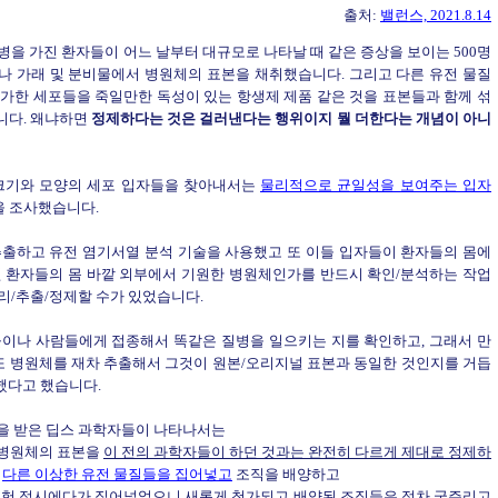
출처:
밸런스, 2021.8.14
을 가진 환자들이 어느 날부터 대규모로 나타날 때 같은 증상을 보이는 500명
나 가래 및 분비물에서 병원체의 표본을 채취했습니다. 그리고 다른 유전 물질
가한 세포들을 죽일만한 독성이 있는 항생제 제품 같은 것을 표본들과 함께 섞
니다. 왜냐하면
정제하다는 것은 걸러낸다는 행위이지 뭘 더한다는 개념이 아니
크기와 모양의 세포 입자들을 찾아내서는
물리적으로 균일성을 보여주는 입자
을 조사했습니다.
추출하고 유전 염기서열 분석 기술을 사용했고 또 이들 입자들이 환자들의 몸에
면 환자들의 몸 바깥 외부에서 기원한 병원체인가를 반드시 확인/분석하는 작업
리/추출/정제할 수가 있었습니다.
물이나 사람들에게 접종해서 똑같은 질병을 일으키는 지를 확인하고, 그래서 만
 또 병원체를 재차 추출해서 그것이 원본/오리지널 표본과 동일한 것인지를 거듭
했다고 했습니다.
을 받은 딥스 과학자들이 나타나서는
서 병원체의 표본을
이 전의 과학자들이 하던 것과는 완전히 다르게 제대로 정제하
의
다른 이상한 유전 물질들을 집어넣고
조직을 배양하고
 실험 접시에다가 집어넣었으니 새롭게 첨가되고 배양된 조직들은 점차 굶주리고