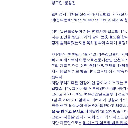
청구인: 문경진
효력정지 가처분 신청서와(사건번호: 2022헌사19
에(접수번호: 2022-20100575- RVIP8) 대
이미 말씀드렸듯이 저는 변호사가 필요합니다. 
다는 조언을 받고 아래와 같이 보충 설명을 합니
떻게 침해되었는지를 육하원칙에 의하여 특정하
<사례1>: 2020년 12월 24일 여수경찰관
빠가 피해자로서 아동보호전문기관인 순천 해바
우리 가족은 단지 어떤 오해가 있고 빨리 해결될
서 상담을 받기로 했습니다. 그런데 상담 약속 
습니다.
저랑 우리가족은 건강에 안 좋아서 마스크는 무슨
말했습니다. 그 검사도 거부하였더니 해바라기 
그리고 2021.1.26일 여수경찰관으로부터 정
1달 후 2021.2.10일에 제 아버지가 경찰
크를 쓰고 경찰서에 들어오지 않겠다고 말했습니
을 못 했다고 문서로 적어달라
"고 요청했습니다
그런데 다음날 갑자기 저희 집에 와서 마스크 
지만 다른면으로는
왜 마스크 의무화 법을 안