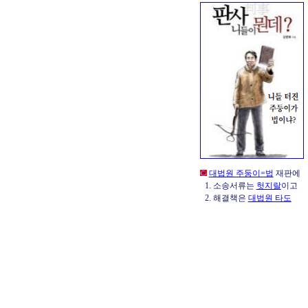
대법원 주둥이=법
재판에
1. 소송서류는
헛지랄
이고
2. 해결책은
대법원 타도