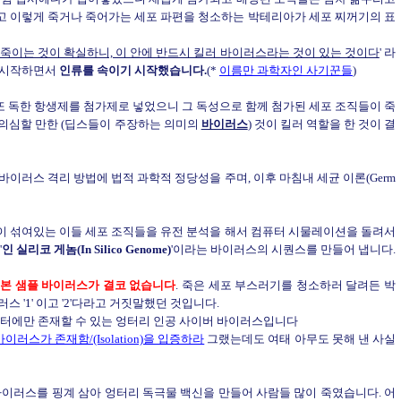
고 이렇게 죽거나 죽어가는 세포 파편을 청소하는 박테리아가 세포 찌꺼기의 표
죽이는 것이 확실하니, 이 안에 반드시 킬러 바이러스라는 것이 있는 것이다
' 라
 시작하면서
인류를 속이기 시작했습니다.
(*
이름만 과학자인 사기꾼들
)
 또 독한 항생제를 첨가제로 넣었으니 그 독성으로 함께 첨가된 세포 조직들이 죽
의심할 만한 (딥스들이 주장하는 의미의
바이러스
) 것이 킬러 역할을 한 것이 결
바이러스 격리 방법에 법적 과학적 정당성을 주며, 이후 마침내 세균 이론(Germ
이 섞여있는 이들 세포 조직들을 유전 분석을 해서 컴퓨터 시물레이션을 돌려서
'
인 실리코 게놈(In Silico Genome)
'이라는 바이러스의 시퀀스를 만들어 냅니다.
표본 샘플 바이러스가 결코 없습니다
. 죽은 세포 부스러기를 청소하러 달려든 박
 '1' 이고 '2'다라고 거짓말했던 것입니다.
퓨터에만 존재할 수 있는 엉터리 인공 사이버 바이러스입니다
러스가 존재함/(Isolation)을 입증하라
그랬는데도 여태 아무도 못해 낸 사실
바이러스를 핑계 삼아 엉터리 독극물 백신을 만들어 사람들 많이 죽였습니다. 어