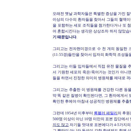
오래전 옛날 과학자들은 특별한 증상을 가진 질병
이상의 다수의 환자들을 찾아서 그들의 혈액이
을 포함하는 세포 조직들을 첨가한다거나 또 첨
어 혼합시킨다는 생각은 상상조차 하지 않았습
기 때문입니다
.
그리고는 전자현미경으로 수 천 개의 동일한 
(11:55경)들만을 찾아서 입자의 화학적 조성들
그리고는 이들 입자들에서 직접 유전 물질을 
서 기원한 세포의 죽은/죽어가는 것인가 아니
들을 하면서 진정한 의미의 병원체를 제대로 격
그리고는 추출한 이 병원체를 건강한 다른 동
약 똑 같은 질병이 확인된다면, 그 환자에게서
확인한 후에야 마침내 성공적인 병원체를 추출
그런데 1954년 이후부터
록펠러 패밀리
의 후원
500명 이상이 아닌 10명 미만의 표본 집단에
지도 않고
자기들 멋대로 표본에다가 4-5가지
그 뿐만이 아니라 독성이 강한 항생제도 함께