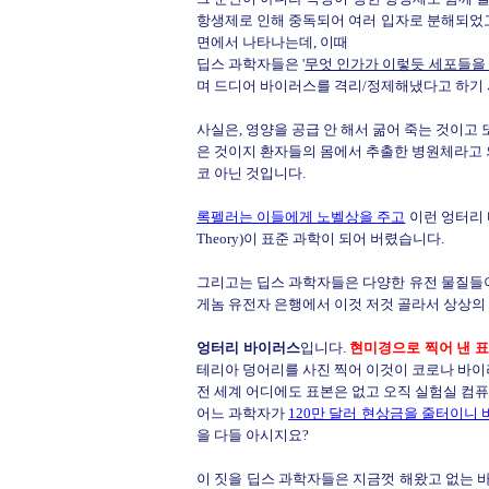
항생제로 인해 중독되어 여러 입자로 분해되었
면에서 나타나는데, 이때
딥스 과학자들은 '
무엇 인가가 이렇듯 세포들을 
며 드디어 바이러스를 격리/정제해냈다고 하기
사실은, 영양을 공급 안 해서 굶어 죽는 것이고
은 것이지 환자들의 몸에서 추출한 병원체라고 
코 아닌 것입니다.
록펠러는 이들에게 노벨상을 주고
이런 엉터리 
Theory)이 표준 과학이 되어 버렸습니다.
그리고는 딥스 과학자들은 다양한 유전 물질들
게놈 유전자 은행에서 이것 저것 골라서 상상의 
엉터리 바이러스
입니다.
현미경으로 찍어 낸 
테리아 덩어리를 사진 찍어 이것이 코로나 바이러스
전 세계 어디에도 표본은 없고 오직 실험실 컴
어느 과학자가
120만 달러 현상금을 줄터이니 바이
을 다들 아시지요?
이 짓을 딥스 과학자들은 지금껏 해왔고 없는 