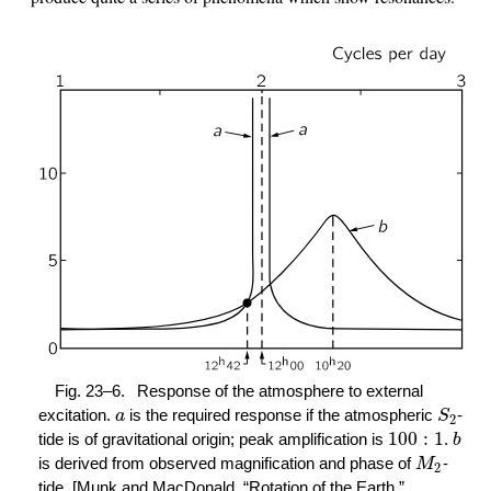
Fig. 23–6.
Response of the atmosphere to external
excitation.
is the required response if the atmospheric
-
a
S
2
100
:
1
tide is of gravitational origin; peak amplification is
.
b
is derived from observed magnification and phase of
-
M
2
tide. [Munk and MacDonald, “Rotation of the Earth,”