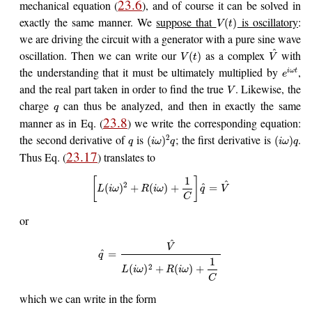
23.6
mechanical equation (
), and of course it can be solved in
exactly the same manner. We
suppose that
is oscillatory
:
(
)
V
t
we are driving the circuit with a generator with a pure sine wave
^
oscillation. Then we can write our
as a complex
with
(
)
V
t
V
the understanding that it must be ultimately multiplied by
,
i
ω
t
e
and the real part taken in order to find the true
. Likewise, the
V
charge
can thus be analyzed, and then in exactly the same
q
23.8
manner as in Eq. (
) we write the corresponding equation:
the second derivative of
is
; the first derivative is
.
2
(
)
(
)
q
i
ω
q
i
ω
q
23.17
Thus Eq. (
) translates to
1
[
]
^
2
^
(
)
+
(
)
+
=
L
i
ω
R
i
ω
q
V
C
or
^
V
^
=
q
1
2
(
)
+
(
)
+
L
i
ω
R
i
ω
C
which we can write in the form