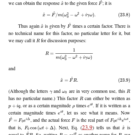
^
we can obtain the response
to the given force
; it is
^
x
F
^
2
2
^
=
/
(
−
+
)
.
(23.8)
x
F
m
ω
ω
i
γ
ω
0
^
Thus again
is given by
times a certain factor. There is
^
x
F
no technical name for this factor, no particular letter for it, but
we may call it
for discussion purposes:
R
1
=
R
2
2
(
−
+
)
m
ω
ω
i
γ
ω
0
and
^
^
=
.
(23.9)
x
F
R
(Although the letters
and
are in very common use, this
γ
ω
R
0
has no particular name.) This factor
can either be written as
R
, or as a certain magnitude
times
. If it is written as a
+
i
θ
p
i
q
ρ
e
certain magnitude times
, let us see what it means. Now
i
θ
e
^
, and the actual force
is the real part of
,
Δ
Δ
=
i
i
i
ω
t
F
F
e
F
F
e
e
0
0
23.9
that is,
. Next, Eq. (
) tells us that
is
^
cos
(
+
Δ
)
F
ω
t
x
0
^
equal to
. So, writing
as another name for
, we
=
i
θ