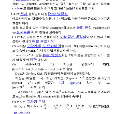
실버만의 complex variables에서의 극한 적분값 구할 때 복소 평면의
contour
로 접근 또한 허수
*의 고차원 계산을 3차원으로 투사
i
전자
Dirac 방정식
3. 4.29:
움직임에 대한
아르키메데스, 갈릴레이, 뉴튼, 리만, 맥스웰, 아인슈타인 등으로 이어져온
흐름에 따라
물리 현상
실험 결과들에 맞는 수학적 description함으로써
matching시키
포지트론
는(
예측) 전형을 보여준다
슈레딩거 방정식
(1) 1926년 발표된 전자 운동에 대한
이 수소 원자 스펙
해를 품었기에
트럼에 근사한
포앙카레, 아인슈타인
(2) 디랙은
를 따라 그에 대한 relativistic, 즉 로렌
쯔 수축에 invariant한 방정식 발견하고자 했는데,
뉴튼 방정식
relativistic하지 않은
처럼 2차 미분을 포함하고 있어... 쉽
변환
지 않을 듯한
대신에
(3) relativistic한 1차 맥스웰 방정식에 따라,
로 출발
+
+
+
+
=
+
p
α
p
α
p
α
p
β
p
D
0
1
1
2
2
3
3
0
Dirac은 Gordon, Klein 등 언급하며 복잡하게 설명했는데...
핵심은 해밀톤이 시도했던 것처럼, (Laplacian
변형인) 슈레딩거
2
∇
1차 operator
operator
의 제곱근
찾는 것, i.e.
2
∇
+
V
2
...
2
|
+
|
=
=
±
(
∇
+
)
p
D
V
0
10&5.10&7.31: 그래서 얻은 게
등의 관계식이
2
=
1
,
+
=
0
α
α
α
α
α
r
r
s
s
r
고
는 Hamilton의 quaternion처럼 4차원에 속하니
,
α
β
r
고차원 존재
(4) 전자는
∂
∂
∂
∂
ψ
ψ
ψ
ψ
①
=0 <=>
로부터(참조:
(
+
)
=
−
−
−
−
p
D
ψ
i
I
i
J
i
K
β
ψ
0
∂
∂
∂
∂
t
x
x
x
3
1
2
gyroscope
)