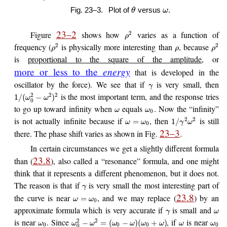
Fig. 23–3.
Plot of
versus
.
θ
ω
23–2
Figure
shows how
varies as a function of
2
ρ
frequency (
is physically more interesting than
, because
2
2
ρ
ρ
ρ
is
proportional to the square of the amplitude
, or
energy
more or less to the
that is developed in the
oscillator by the force). We see that if
is very small, then
γ
is the most important term, and the response tries
2
2
2
1
/
(
−
)
ω
ω
0
to go up toward infinity when
equals
. Now the “infinity”
ω
ω
0
is not actually infinite because if
, then
is still
2
2
=
1
/
ω
ω
γ
ω
0
23–3
there. The phase shift varies as shown in Fig.
.
In certain circumstances we get a slightly different formula
23.8
than (
), also called a “resonance” formula, and one might
think that it represents a different phenomenon, but it does not.
The reason is that if
is very small the most interesting part of
γ
23.8
the curve is near
, and we may replace (
) by an
=
ω
ω
0
approximate formula which is very accurate if
is small and
γ
ω
is near
. Since
, if
is near
2
2
−
=
(
−
)
(
+
)
ω
ω
ω
ω
ω
ω
ω
ω
ω
0
0
0
0
0