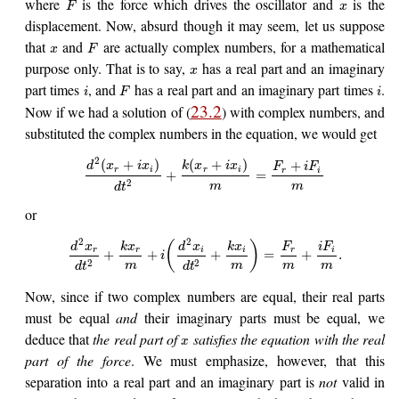
where
is the force which drives the oscillator and
is the
F
x
displacement. Now, absurd though it may seem, let us suppose
that
and
are actually complex numbers, for a mathematical
x
F
purpose only. That is to say,
has a real part and an imaginary
x
part times
, and
has a real part and an imaginary part times
.
i
F
i
23.2
Now if we had a solution of (
) with complex numbers, and
substituted the complex numbers in the equation, we would get
2
(
+
)
(
+
)
+
d
x
i
x
k
x
i
x
F
i
F
r
i
r
i
r
i
+
=
2
m
m
d
t
or
2
2
(
)
d
x
k
x
d
x
k
x
F
i
F
r
r
i
i
r
i
+
+
+
=
+
.
i
2
2
m
m
m
m
d
t
d
t
Now, since if two complex numbers are equal, their real parts
must be equal
and
their imaginary parts must be equal, we
deduce that
the real part of
satisfies the equation with the real
x
part of the force
. We must emphasize, however, that this
separation into a real part and an imaginary part is
not
valid in