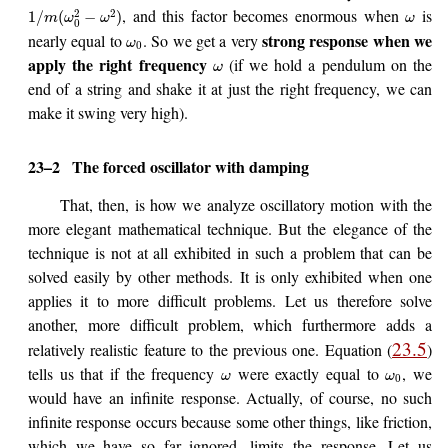
, and this factor becomes enormous when
is
2
2
1
/
(
−
)
m
ω
ω
ω
0
strong response when we
nearly equal to
. So we get a very
ω
0
apply the right frequency
(if we hold a pendulum on the
ω
end of a string and shake it at just the right frequency, we can
make it swing very high).
23–2
The forced oscillator with damping
That, then, is how we analyze oscillatory motion with the
more elegant mathematical technique. But the elegance of the
technique is not at all exhibited in such a problem that can be
solved easily by other methods. It is only exhibited when one
applies it to more difficult problems. Let us therefore solve
another, more difficult problem, which furthermore adds a
23.5
relatively realistic feature to the previous one. Equation (
)
tells us that if the frequency
were exactly equal to
, we
ω
ω
0
would have an infinite response. Actually, of course, no such
infinite response occurs because some other things, like friction,
which we have so far ignored, limits the response. Let us