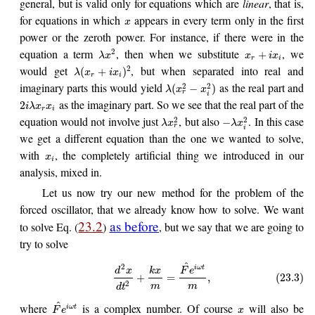
general, but is valid only for equations which are
linear
, that is,
for equations in which
appears in every term only in the first
x
power or the zeroth power. For instance, if there were in the
equation a term
, then when we substitute
, we
2
+
λ
x
x
i
x
r
i
would get
, but when separated into real and
2
(
+
)
λ
x
i
x
r
i
imaginary parts this would yield
as the real part and
2
2
(
−
)
λ
x
x
r
i
as the imaginary part. So we see that the real part of the
2
i
λ
x
x
r
i
equation would not involve just
, but also
. In this case
2
2
−
λ
x
λ
x
r
i
we get a different equation than the one we wanted to solve,
with
, the completely artificial thing we introduced in our
x
i
analysis, mixed in.
Let us now try our new method for the problem of the
forced oscillator, that we already know how to solve. We want
23.2
as before
to solve Eq. (
)
, but we say that we are going to
try to solve
^
2
i
ω
t
d
x
k
x
F
e
+
=
,
(23.3)
2
m
m
d
t
^
where
is a complex number. Of course
will also be
i
ω
t
F
e
x