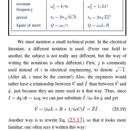
resonant
2
2
=
/
=
1
/
ω
k
m
ω
L
C
0
0
frequency
−
−
−
−
−
−
−
period
=
2
/
√
=
2
√
t
π
m
k
t
π
L
C
0
0
figure of merit
=
/
=
/
Q
ω
γ
Q
ω
L
R
0
0
We must mention a small technical point. In the electrical
literature, a different notation is used. (From one field to
another, the subject is not really any different, but the way of
writing the notations is often different.) First,
is commonly
j
−
−
−
used instead of
in electrical engineering, to denote
.
−
1
√
i
(After all,
must be the current!) Also, the engineers would
i
^
^
^
rather have a relationship between
and
than between
and
V
I
V
, just because they are more used to it that way. Thus, since
^
q
^
, we can just substitute
for
and get
^
=
/
=
/
I
d
q
d
t
i
ω
q
I
i
ω
q
^
^
^
^
=
(
+
+
1
/
)
=
.
(23.19)
V
i
ω
L
R
i
ω
C
I
Z
I
23.17
Another way is to rewrite Eq. (
), so that it looks more
familiar; one often sees it written this way: