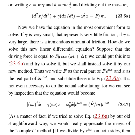
or, writing
and
and dividing out the mass
,
2
=
=
c
m
γ
k
m
ω
m
0
2
2
2
(
/
)
+
(
/
)
+
=
/
.
(23.6a)
d
x
d
t
γ
d
x
d
t
ω
x
F
m
0
Now we have the equation in the most convenient form to
solve. If
is very small, that represents very little friction; if
is
γ
γ
very large, there is a tremendous amount of friction. How do we
solve this new linear differential equation? Suppose that the
driving force is equal to
; we could put this into
cos
(
+
Δ
)
F
ω
t
0
23.6a
(
) and try to solve it, but we shall instead solve it by our
^
new method. Thus we write
as the real part of
and
as
i
ω
t
F
F
e
x
23.6a
the real part of
, and substitute these into Eq. (
). It is
^
i
ω
t
x
e
not even necessary to do the actual substituting, for we can see
by inspection that the equation would become
^
2
2
^
^
^
i
ω
t
i
ω
t
[
(
)
+
(
)
+
]
=
(
/
)
.
(23.7)
i
ω
x
γ
i
ω
x
ω
x
e
F
m
e
0
23.6a
[As a matter of fact, if we tried to solve Eq. (
) by our old
straightforward way, we would really appreciate the magic of
the “complex” method.] If we divide by
on both sides, then
i
ω
t
e