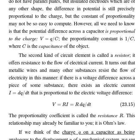
do not have parallel plates, but insulated electrodes which are of
any other shape, the difference in potential is still precisely
proportional to the charge, but the constant of proportionality
may not be so easy to compute. However, all we need to know
is that the potential difference across a capacitor
is proportional
to the charge:
; the proportionality constant is
,
=
/
1
/
V
q
C
C
where
is the
capacitance
of the object.
C
The second kind of circuit element is called a
resistor
; it
offers resistance to the flow of electrical current. It turns out that
metallic wires and many other substances resist the flow of
electricity in this manner: if there is a voltage difference across a
piece of some substance, there exists an electric current
that is proportional to the electric voltage difference:
=
/
I
d
q
d
t
=
=
/
(23.15)
V
R
I
R
d
q
d
t
The proportionality coefficient is called the
resistance
. This
R
relationship may already be familiar to you; it is Ohm’s law.
If we think of the
charge
on a capacitor as being
q
analogous to the displacement
of a mechanical system
, we see
x