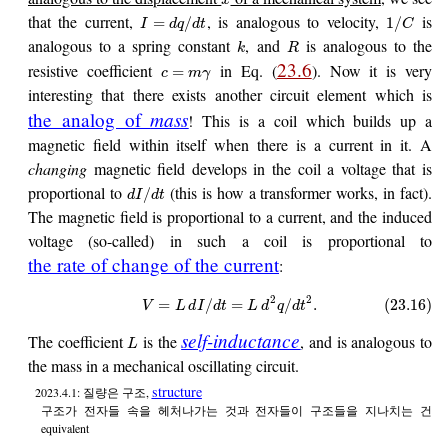
that the current,
, is analogous to velocity,
is
=
/
1
/
I
d
q
d
t
C
analogous to a spring constant
, and
is analogous to the
k
R
23.6
resistive coefficient
in Eq. (
). Now it is very
=
c
m
γ
interesting that there exists another circuit element which is
mass
the analog of
! This is a coil which builds up a
magnetic field within itself when there is a current in it. A
changing
magnetic field develops in the coil a voltage that is
proportional to
(this is how a transformer works, in fact).
/
d
I
d
t
The magnetic field is proportional to a current, and the induced
voltage (so-called) in such a coil is proportional to
the rate of change of the current
:
2
2
=
/
=
/
.
(23.16)
V
L
d
I
d
t
L
d
q
d
t
self-inductance
The coefficient
is the
, and is analogous to
L
the mass in a mechanical oscillating circuit.
structure
2023.4.1: 질량은 구조,
구조가 전자들 속을 헤처나가는 것과 전자들이 구조들을 지나치는 건
equivalent