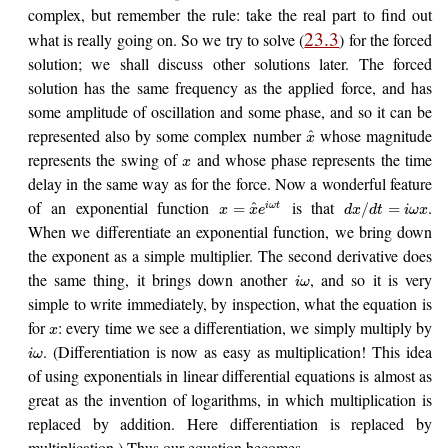
complex, but remember the rule: take the real part to find out
23.3
what is really going on. So we try to solve (
) for the forced
solution; we shall discuss other solutions later. The forced
solution has the same frequency as the applied force, and has
some amplitude of oscillation and some phase, and so it can be
represented also by some complex number
whose magnitude
^
x
represents the swing of
and whose phase represents the time
x
delay in the same way as for the force. Now a wonderful feature
of an exponential function
is that
.
^
=
/
=
i
ω
t
x
x
e
d
x
d
t
i
ω
x
When we differentiate an exponential function, we bring down
the exponent as a simple multiplier. The second derivative does
the same thing, it brings down another
, and so it is very
i
ω
simple to write immediately, by inspection, what the equation is
for
: every time we see a differentiation, we simply multiply by
x
. (Differentiation is now as easy as multiplication! This idea
i
ω
of using exponentials in linear differential equations is almost as
great as the invention of logarithms, in which multiplication is
replaced by addition. Here differentiation is replaced by
multiplication.) Thus our equation becomes