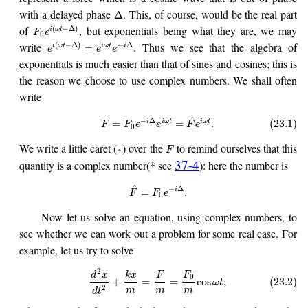
with a delayed phase
. This, of course, would be the real part
Δ
of
, but exponentials being what they are, we may
(
−
Δ
)
i
ω
t
F
e
0
write
. Thus we see that the algebra of
(
−
Δ
)
−
Δ
=
i
ω
t
i
ω
t
i
e
e
e
exponentials is much easier than that of sines and cosines; this is
the reason we choose to use complex numbers. We shall often
write
^
−
Δ
i
i
ω
t
i
ω
t
=
=
.
(23.1)
F
F
e
e
F
e
0
We write a little caret (
) over the
to remind ourselves that this
F
^
37-4
quantity is a complex number(* see
): here the number is
^
−
Δ
i
=
.
F
F
e
0
Now let us solve an equation, using complex numbers, to
see whether we can work out a problem for some real case. For
example, let us try to solve
2
d
x
k
x
F
F
0
+
=
=
cos
,
(23.2)
ω
t
2
m
m
m
d
t