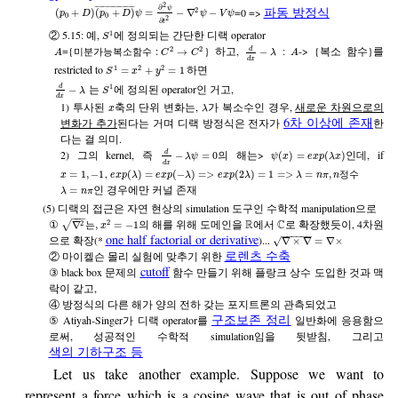
2
∂
파동 방정식
¯
¯
¯
¯
¯
¯
¯
¯
¯
¯
¯
¯
¯
¯
¯
¯
¯
¯
¯
ψ
=0 =>
2
(
+
)
(
+
)
=
−
∇
−
p
D
p
D
ψ
ψ
V
ψ
0
0
2
∂
t
② 5.15: 예,
에 정의되는 간단한 디랙 operator
1
S
={
} 하고,
:
-> {복소 함수}를
2
2
d
:
→
−
미
분
가
능
복
소
함
수
A
C
C
λ
A
d
x
restricted to
하면
1
2
2
=
+
=
1
S
x
y
는
에 정의된 operator인 거고,
1
d
−
λ
S
d
x
1) 투사된
축의 단위 변화는,
가 복소수인 경우,
새로운 차원으로의
x
λ
6차 이상에 존재
변화가 추가
된다는 거며 디랙 방정식은 전자가
한
다는 걸 의미.
2) 그의 kernel, 즉
의 해는>
인데, if
d
−
=
0
(
)
=
(
)
λ
ψ
ψ
x
e
x
p
λ
x
d
x
,
=
1
,
−
1
(
)
=
(
−
)
=
>
(
2
)
=
1
=
>
=
,
정
수
x
e
x
p
λ
e
x
p
λ
e
x
p
λ
λ
n
π
n
인 경우에만 커널 존재
=
λ
n
π
(5) 디랙의 접근은 자연 현상의 simulation 도구인 수학적 manipulation으로
−
−
−
①
의 해를 위해 도메인을
에서
로 확장했듯이, 4차원
2
R
C
2
√
∇
,
=
−
1
는
x
−
−
−
−
−
−
one half factorial or derivative
으로 확장(*
)...
√
∇
×
∇
=
∇
×
로렌츠 수축
② 마이켈슨 몰리 실험에 맞추기 위한
cutoff
③ black box 문제의
함수 만들기 위해 플랑크 상수 도입한 것과 맥
락이 같고,
④ 방정식의 다른 해가 양의 전하 갖는 포지트론의 관측되었고
구조보존 정리
⑤ Atiyah-Singer가 디랙 operator를
일반화에 응용함으
로써, 성공적인 수학적 simulation임을 뒷받침, 그리고
색의 기하구조 등
Let us take another example. Suppose we want to
represent a force which is a cosine wave that is out of phase