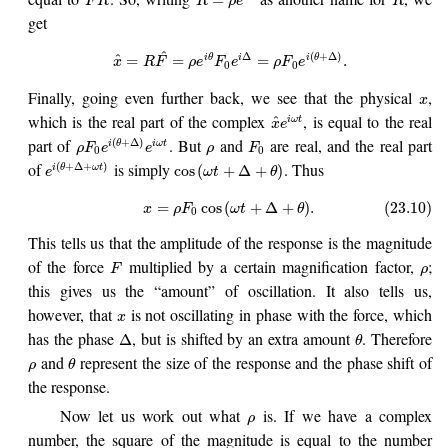
F
R
R
ρ
e
R
get
^
Δ
(
+
Δ
)
^
i
θ
i
i
θ
=
=
=
.
x
R
F
ρ
e
F
e
ρ
F
e
0
0
Finally, going even further back, we see that the physical
,
x
which is the real part of the complex
, is equal to the real
^
i
ω
t
x
e
part of
. But
and
are real, and the real part
(
+
Δ
)
i
θ
i
ω
t
ρ
F
e
e
ρ
F
0
0
of
is simply
. Thus
(
+
Δ
+
)
cos
(
+
Δ
+
)
i
θ
ω
t
e
ω
t
θ
=
cos
(
+
Δ
+
)
.
(23.10)
x
ρ
F
ω
t
θ
0
This tells us that the amplitude of the response is the magnitude
of the force
multiplied by a certain magnification factor,
;
F
ρ
this gives us the “amount” of oscillation. It also tells us,
however, that
is not oscillating in phase with the force, which
x
has the phase
, but is shifted by an extra amount
. Therefore
Δ
θ
and
represent the size of the response and the phase shift of
ρ
θ
the response.
Now let us work out what
is. If we have a complex
ρ
number, the square of the magnitude is equal to the number