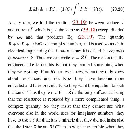
t
∫
/
+
+
(
1
/
)
=
(
)
.
(23.20)
L
d
I
d
t
R
I
C
I
d
t
V
t
23.19
^
At any rate, we find the relation (
) between voltage
V
23.18
^
and current
which is just the same as (
) except divided
I
23.19
by
, and that produces Eq. (
). The quantity
i
ω
is a complex number, and is used so much in
+
+
1
/
R
i
ω
L
i
ω
C
electrical engineering that it has a name: it is called the
complex
^
^
^
^
impedance
,
. Thus we can write
. The reason that the
=
Z
V
Z
I
engineers like to do this is that they learned something when
they were young:
for resistances, when they only knew
=
V
R
I
about resistances and
dc
. Now they have become more
educated and have
ac
circuits, so they want the equation to look
^
^
^
the same. Thus they write
, the only difference being
=
V
Z
I
that the resistance is replaced by a more complicated thing, a
complex quantity. So they insist that they cannot use what
everyone else in the world uses for imaginary numbers, they
have to use a
for that; it is a miracle that they did not insist also
j
that the letter
be an
! (Then they get into trouble when they
Z
R