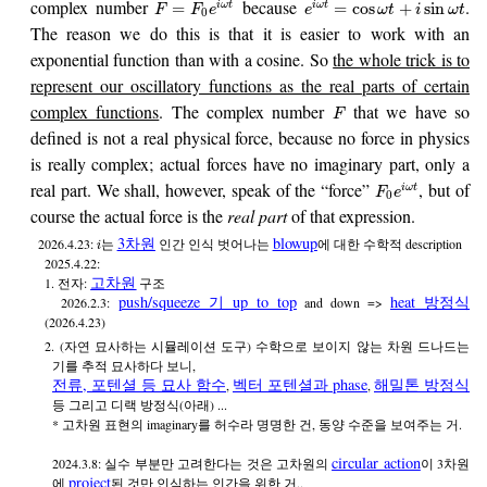
complex number
because
.
=
=
cos
+
sin
i
ω
t
i
ω
t
F
F
e
e
ω
t
i
ω
t
0
The reason we do this is that it is easier to work with an
exponential function than with a cosine. So
the whole trick is to
represent our oscillatory functions as the real parts of certain
complex functions
. The complex number
that we have so
F
defined is not a real physical force, because no force in physics
is really complex; actual forces have no imaginary part, only a
real part. We shall, however, speak of the “force”
, but of
i
ω
t
F
e
0
course the actual force is the
real part
of that expression.
3차원
blowup
2026.4.23:
는
인간 인식 벗어나는
에 대한 수학적 description
i
2025.4.22:
고차원
1. 전자:
구조
push/squeeze 기 up to top
heat 방정식
2026.2.3:
and down =>
(2026.4.23)
2. (자연 묘사하는 시뮬레이션 도구) 수학으로 보이지 않는 차원 드나드는
기를 추적 묘사하다 보니,
전류, 포텐셜 등 묘사 함수
벡터 포텐셜과 phase
해밀톤 방정식
,
,
등 그리고 디랙 방정식(아래) ...
* 고차원 표현의 imaginary를 허수라 명명한 건, 동양 수준을 보여주는 거.
circular action
2024.3.8: 실수 부분만 고려한다는 것은 고차원의
이 3차원
project
에
된 것만 인식하는 인간을 위한 거..