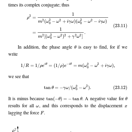
times its complex conjugate; thus
1
2
=
ρ
2
2
2
2
2
(
−
+
)
(
−
−
)
m
ω
ω
i
γ
ω
ω
ω
i
γ
ω
0
0
(23.11)
1
=
.
2
2
2
2
2
2
[
(
−
)
+
]
m
ω
ω
γ
ω
0
In addition, the phase angle
is easy to find, for if we
θ
write
−
2
2
i
θ
i
θ
1
/
=
1
/
=
(
1
/
)
=
(
−
+
)
,
R
ρ
e
ρ
e
m
ω
ω
i
γ
ω
0
we see that
2
2
tan
=
−
/
(
−
)
.
(23.12)
θ
γ
ω
ω
ω
0
It is minus because
. A negative value for
tan
(
−
)
=
−
tan
θ
θ
θ
results for all
, and this corresponds to the displacement
ω
x
lagging the force
.
F