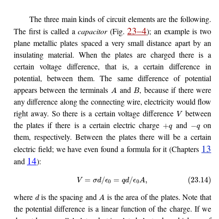
The three main kinds of circuit elements are the following.
23–4
The first is called a
capacitor
(Fig.
); an example is two
plane metallic plates spaced a very small distance apart by an
insulating material. When the plates are charged there is a
certain voltage difference, that is, a certain difference in
potential, between them. The same difference of potential
appears between the terminals
and
, because if there were
A
B
any difference along the connecting wire, electricity would flow
right away. So there is a certain voltage difference
between
V
the plates if there is a certain electric charge
and
on
+
−
q
q
them, respectively. Between the plates there will be a certain
13
electric field; we have even found a formula for it (Chapters
14
and
):
=
/
=
/
,
(23.14)
V
σ
d
ϵ
q
d
ϵ
A
0
0
where
is the spacing and
is the area of the plates. Note that
d
A
the potential difference is a linear function of the charge. If we