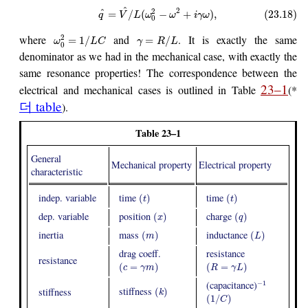
^
2
2
^
=
/
(
−
+
)
,
(23.18)
q
V
L
ω
ω
i
γ
ω
0
where
and
. It is exactly the same
2
=
1
/
=
/
ω
L
C
γ
R
L
0
denominator as we had in the mechanical case, with exactly the
same resonance properties! The correspondence between the
23–1
electrical and mechanical cases is outlined in Table
(*
더 table
).
Table 23–1
General
Mechanical property
Electrical property
characteristic
indep. variable
time
time
(
)
(
)
t
t
dep. variable
position
charge
(
)
(
)
x
q
inertia
mass
inductance
(
)
(
)
m
L
drag coeff.
resistance
resistance
(
=
)
(
=
)
c
γ
m
R
γ
L
(capacitance)
−
1
stiffness
stiffness
(
)
k
(
1
/
)
C