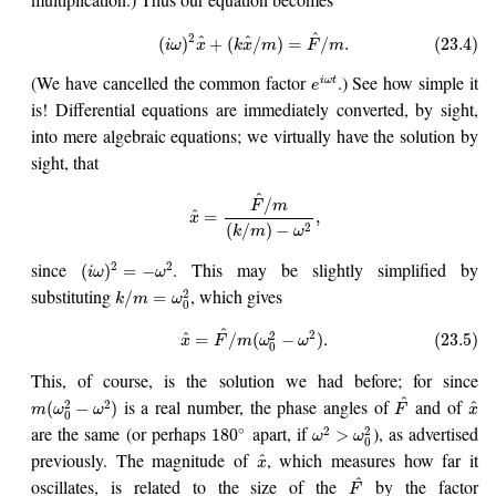
^
2
^
^
(
)
+
(
/
)
=
/
.
(23.4)
i
ω
x
k
x
m
F
m
(We have cancelled the common factor
.) See how simple it
i
ω
t
e
is! Differential equations are immediately converted, by sight,
into mere algebraic equations; we virtually have the solution by
sight, that
^
/
F
m
^
=
,
x
2
(
/
)
−
k
m
ω
since
. This may be slightly simplified by
2
2
(
)
=
−
i
ω
ω
substituting
, which gives
2
/
=
k
m
ω
0
^
2
2
^
=
/
(
−
)
.
(23.5)
x
F
m
ω
ω
0
This, of course, is the solution we had before; for since
^
is a real number, the phase angles of
and of
2
2
^
(
−
)
m
ω
ω
F
x
0
are the same (or perhaps
apart, if
), as advertised
∘
2
2
180
>
ω
ω
0
previously. The magnitude of
, which measures how far it
^
x
^
oscillates, is related to the size of the
by the factor
F