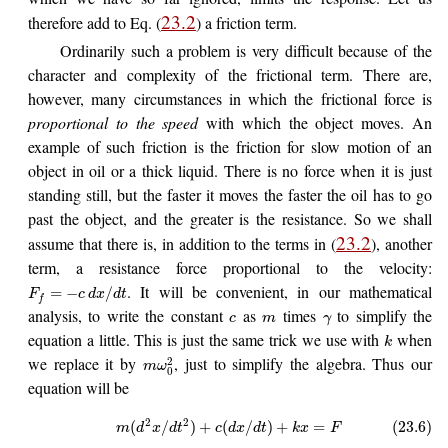
23.2
therefore add to Eq. (
) a friction term.
Ordinarily such a problem is very difficult because of the
character and complexity of the frictional term. There are,
however, many circumstances in which the frictional force is
proportional to the speed
with which the object moves. An
example of such friction is the friction for slow motion of an
object in oil or a thick liquid. There is no force when it is just
standing still, but the faster it moves the faster the oil has to go
past the object, and the greater is the resistance. So we shall
23.2
assume that there is, in addition to the terms in (
), another
term, a resistance force proportional to the velocity:
. It will be convenient, in our mathematical
=
−
/
F
c
d
x
d
t
f
analysis, to write the constant
as
times
to simplify the
c
m
γ
equation a little. This is just the same trick we use with
when
k
we replace it by
, just to simplify the algebra. Thus our
2
m
ω
0
equation will be
2
2
(
/
)
+
(
/
)
+
=
(23.6)
m
d
x
d
t
c
d
x
d
t
k
x
F