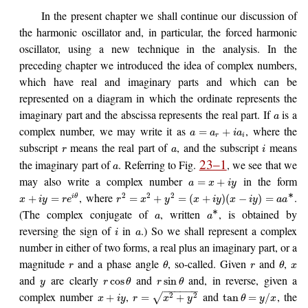
In the present chapter we shall continue our discussion of
the harmonic oscillator and, in particular, the forced harmonic
oscillator, using a new technique in the analysis. In the
preceding chapter we introduced the idea of complex numbers,
which have real and imaginary parts and which can be
represented on a diagram in which the ordinate represents the
imaginary part and the abscissa represents the real part. If
is a
a
complex number, we may write it as
, where the
=
+
a
a
i
a
r
i
subscript
means the real part of
, and the subscript
means
r
a
i
23–1
the imaginary part of
. Referring to Fig.
, we see that we
a
may also write a complex number
in the form
=
+
a
x
i
y
∗
, where
.
2
2
2
+
=
=
+
=
(
+
)
(
−
)
=
i
θ
x
i
y
r
e
r
x
y
x
i
y
x
i
y
a
a
∗
(The complex conjugate of
, written
, is obtained by
a
a
reversing the sign of
in
.) So we shall represent a complex
i
a
number in either of two forms, a real plus an imaginary part, or a
magnitude
and a phase angle
, so-called. Given
and
,
r
θ
r
θ
x
and
are clearly
and
and, in reverse, given a
cos
sin
y
r
θ
r
θ
−
−
−
−
−
−
complex number
,
and
, the
2
2
+
=
+
tan
=
/
√
x
i
y
r
x
y
θ
y
x