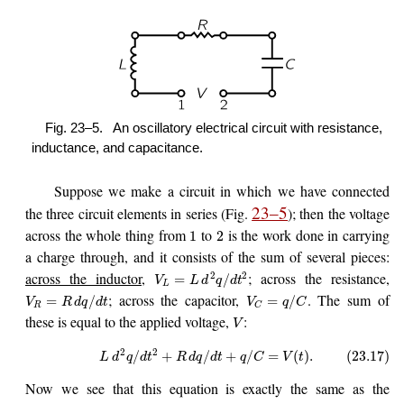
Fig. 23–5.
An oscillatory electrical circuit with resistance,
inductance, and capacitance.
Suppose we make a circuit in which we have connected
23–5
the three circuit elements in series (Fig.
); then the voltage
across the whole thing from
to
is the work done in carrying
1
2
a charge through, and it consists of the sum of several pieces:
across the inductor
,
; across the resistance,
2
2
=
/
V
L
d
q
d
t
L
; across the capacitor,
. The sum of
=
/
=
/
V
R
d
q
d
t
V
q
C
R
C
these is equal to the applied voltage,
:
V
2
2
/
+
/
+
/
=
(
)
.
(23.17)
L
d
q
d
t
R
d
q
d
t
q
C
V
t
Now we see that this equation is exactly the same as the