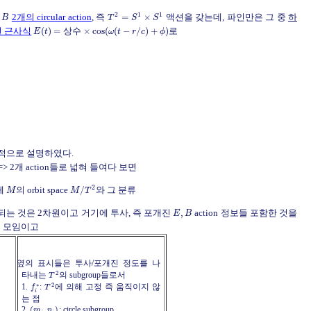
2
1
1
2개의 circular action
, 즉
=
×
액션을 갖는데, 파인만은 그 중
하
B
T
S
S
d된 근사식
(
)
=
×
cos
(
(
−
/
)
+
)
로
상
수
E
t
ω
t
r
c
ϕ
공적으로 설명하였다.
> 2개 action들로 넓혀 들여다 보면
2
양체
의 orbit space
/
와 그 분류
M
M
T
되는 것은 2차원이고 거기에 투사, 즉 포개진
,
action 정보들 포함한 것을
E
B
들 모임이고
옆의 표시들은 투사/포개진 정도를 나
2
타내는
의 subgroup들로서
T
2
∗
1.
:
에 의해 고정 즉 움직이지 않
f
T
i
는 점
2.
(
,
)
: circle subgroup
m
n