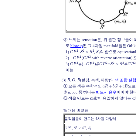
② 느끼는 sensation은, 위 원판 정보들
로
blowup
된 그 4차원 manifold들은 Orl
2
2
2
1)
,
×
,
의 합으로 equivaria
C
P
S
S
S
t
2
2
2)
−
(
with reverse orientat
C
P
C
P
2
2
2
2
2
2
3)
#
(
−
)
#
=
×
#
C
P
C
P
C
P
S
S
C
P
이는
(3)
,
,
(빨강, 녹색, 파랑)의
색 조합 실
R
G
B
① 모든 색은 수학적인
+
+
으로
a
R
b
G
c
B
② a, b, c 중 하나는
반드시 음수
이어야 한
③ 색을 만드는 조합이 유일하지 않다는 
% 대응 비교표
움직임들이 만드는 4차원 다양체
2
2
2
,
×
,
C
P
S
S
S
t