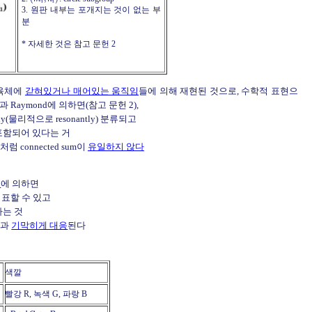
i
i
3. 원판 내부는 포개지는 것이 없는 부
분
* 자세한 것은 참고 문헌 2
이 육체에
갇혀있거나 매어있는 움직임
들에 의해 재현된 것으로, 수학적 표현으
ik과 Raymond에 의하면(참고 문헌 2),
nly(물리적으로 resonantly) 분류되고
ion) 포함되어 있다는 거
처럼 connected sum이
유일하지 않다
험
에 의하면
 표할 수 있고
다는 것
것과
기막히게 대응
된다
색깔
빨강 R, 녹색 G, 파랑 B