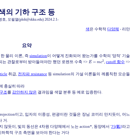
색의 기하 구조 등
호, 오필열(ploh@skku.edu) 2024.2.1-
색
은 수학적
다양체
- 리만
요약
한 물리 이론, 즉
simulation
이 어떻게 진화되어 왔는가를 수학의 '양적' 기술
2
되는 관찰로부터 받아들여야만 했던 로렌쯔 수축 =>
=
,
cutoff 함수
=>
E
m
c
ticle
취급,
전자파 resistance
등 simulation의 가설 이론들의 께름칙한 모순들
에 충실히 따라
구조
를
감안하지 않은
결과임을 색깔 분류 등 예로 입증한다.
ojection이고, 입자의 이중성, 편광이란 것들은 장님 코끼리 만지듯이, 어느
 거.
않듯이, 빛의 동선은 4차원 다양체에서 노는 action*, 동양에서 '
기(氣)
'라고
하학적 구조 측면을 보아야 한다는 거다