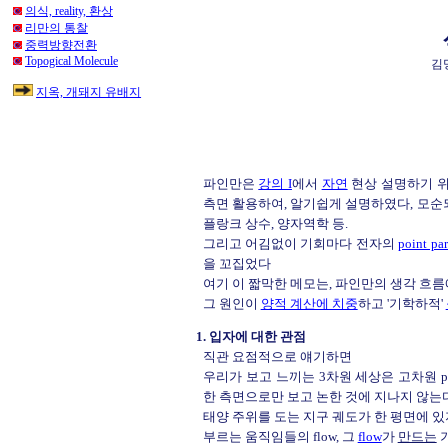
의식, reality, 환상
리만의 통찰
중력방향전환
Topogical Molecule
김명
지옥, 개돼지 유배지
파인만은
강의 I
에서
자연
현상 설명하기 위
측면 활용하여, 알기쉽게 설명하였다, 모순
플랑크 상수, 양자역학 등.
그리고 어김없이 기회마다 전자의
point par
을 꼬집었다
여기 이 짧막한 메모는, 파인만의 생각 흐름
그 원인이
양적 계산에 치중
하고 '기학하적'
1. 입자에 대한 관점
직관 요점적으로 얘기하면
우리가 보고 느끼는 3차원 세상은 고차원 pr
한 측면으로만 보고 논한 것에 지나지 않는다
태양 주위를 도는 지구 궤도가 한 평면에 있지 
부르는 움직임들의 flow, 그
flow
가
만드는
기