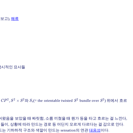
 보고),
해류
암시적인 묘사들
2
2
2
2
2
,
,
×
와
(= the orientable twisted
bundle over
) 위에서 흐르
C
P
S
S
S
S
S
t
왔음을 보았을 때 짜릿함, 소름 끼쳤을 때 뭔가 등을 타고 흐르는 걸 느낀다,
 움직임들이, 상황에 따라 만드는 경로 등 어딘지 모르게 다르다는 걸 감으로 안다.
 기하하적 구조와 색깔이 만드는 sensation의 연관
대응성
이다.