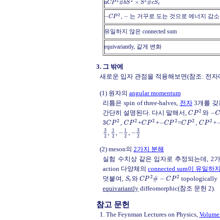
2
2
2
#
×
#
a
C
P
b
S
S
c
S
t
2
−
,
−
는 거꾸로 도는 것으로 에너지 감소
C
P
유일하지 않은 connected sum
equivariantly, 같게 변화
3. 그 밖에
새로운 입자 관점을 적용해보면(참조: 전자
(1) 원자의
angular momentum
리튬은 spin of three-halves,
전자
3개를 갖
2
간단히 설명된다. 다시 말해서,
와
−
C
P
2
2
2
2
2
2
3
,
+
+
−
=
,
+
C
P
C
P
C
P
C
P
C
P
C
P
3
3
1
1
,
,
−
,
−
2
2
2
2
(2) meson의
2가지 분해
실험 수치상 같은 입자로 추정되는데, 2가지 
action 다양체의
connected sum이 유일하
2
2
덧붙여,
와
#
−
topologica
S
C
P
C
P
t
equivariantly
diffeomorphic(참조 문헌 2).
참고 문헌
1. The Feynman Lectures on Physics,
Volume 