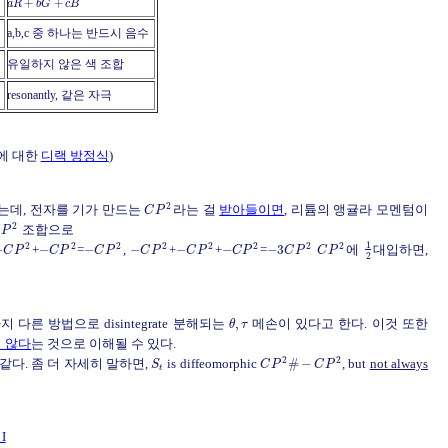
+
+
a
R
b
G
c
B
a,b,c 중 하나는 반드시 음수
유일하지 않은 색 조합
resonantly, 같은 자극
에 대한
디랙 방정식
)
2
는데, 전자를 기가 만드는
라는 걸
받아들이면
, 리튬의 앵귤라 모멘텀이
C
P
2
조합으로
C
P
1
2
2
2
2
2
2
2
2
−
+
−
=
−
,
−
+
−
+
−
=
−
3
에
대입하면,
C
P
C
P
C
P
C
P
C
P
C
P
C
P
C
P
2
다른 방법으로 disintegrate 분해되는
,
메손이 있다고 한다. 이것 또한
θ
τ
지 않다
는 것으로 이해될 수 있다.
2
2
lly 같다. 좀 더 자세히 말하면,
is diffeomorphic
#
−
, but
not always
S
C
P
C
P
t
I