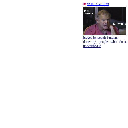
좆된 양자 역학
judged
by people
funding
done
by people who
don't
understand it